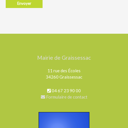
Mairie de Graissessac
11 rue des Écoles
34260 Graissessac
04 67 23 90 00
Formulaire de contact