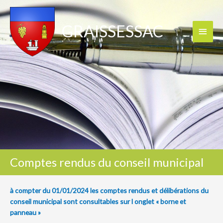
GRAISSESSAC
Menu
princi
Comptes rendus du conseil municipal
à compter du 01/01/2024 les comptes rendus et délibérations du
conseil municipal sont consultables sur l onglet « borne et
panneau »